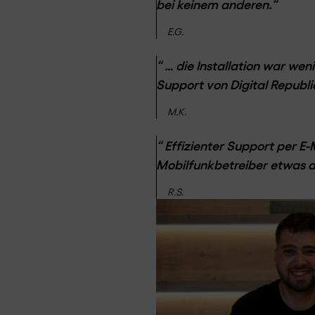
bei keinem anderen.“
E.G.
“ … die Installation war wen
Support von Digital Republ
M.K.
“ Effizienter Support per E-
Mobilfunkbetreiber etwas 
R.S.