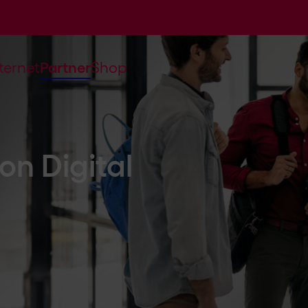
Partner
nternet
Shop
 zwei Optionen für Partnersc
on Digital
Geräte und das Internet der Dinge halten zunehmend E
ftskundenbereich. Viele neue Geräte wie GPS Tracker, 
Home-Produkte, Solaranlagen oder IP-Kameras sind über
eine internetfähige SIM-Karte. Für die Kund:innen ist de
d verbunden.