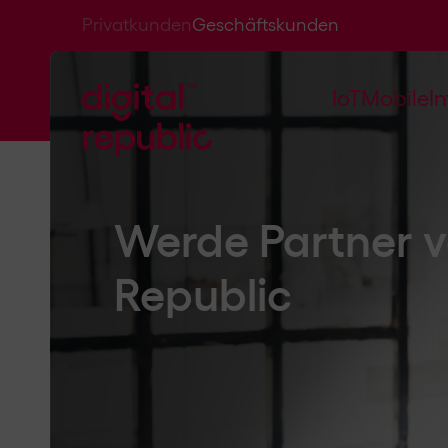
Privatkunden
Geschäftskunden
IoT
Mobile
I
Die
Werde Partner v
Republic
Smarte 
Geschä
Smart 
hierzu 
Aufwan