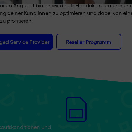
erem Angebot bieten wir dir als Handelsunternehmen ode
ung deiner Kund:innen zu optimieren und dabei von e
zu profitieren.
ed Service Provider
Reseller Programm
nkaufs­konditionen und