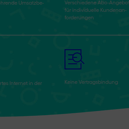
Verschiedene Abo-Angebo
ehr­ende Umsatz­be­
für indivi­duelle Kunden­an­
forder­ungen
Keine Vertragsbindung
rtes Internet in der