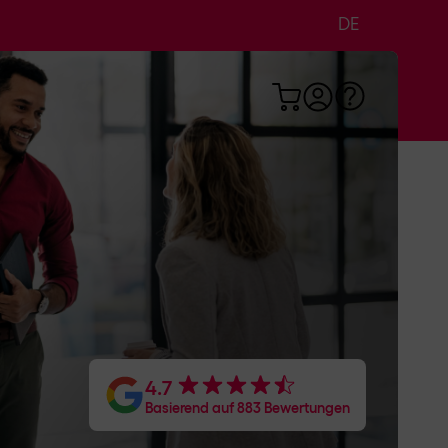
DE
EN
FR
haften mit uns
inzug im Privat- und
Smart Watches, Tablets, Alarmanlagen,
 das Internet vernetzt und benötigen
r Erwerb von solchen SIM-Karten oft mit
4.7
Basierend auf 883 Bewertungen