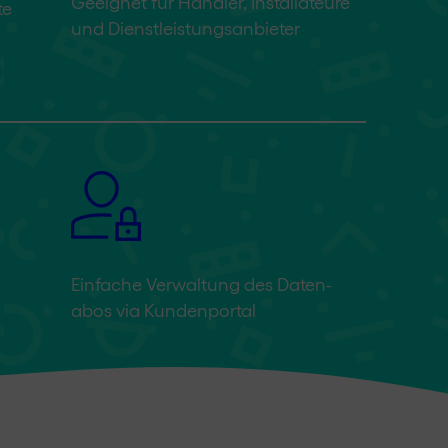
Geeignet für Händler, Instal­lateure
te
und Dienst­leistungs­anbieter
Einfache Verwaltung des Daten­
abos via Kunden­portal