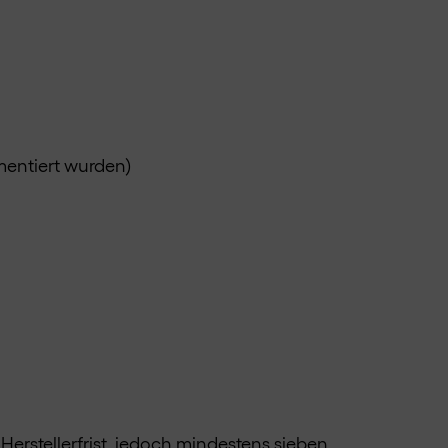
mentiert wurden)
Herstellerfrist, jedoch mindestens sieben