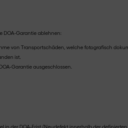
ine DOA-Garantie ablehnen:
nahme von Transportschäden, welche fotografisch doku
nden ist.
 DOA-Garantie ausgeschlossen.
l in der DOA-Frist (Neudefekt innerhalb der definierten 