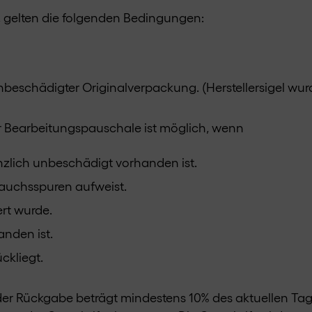
, gelten die folgenden Bedingungen:
 unbeschädigter Originalverpackung. (Herstellersigel wu
er Bearbeitungspauschale ist möglich, wenn
nzlich unbeschädigt vorhanden ist.
rauchsspuren aufweist.
ert wurde.
anden ist.
ckliegt.
der Rückgabe beträgt mindestens 10% des aktuellen Ta