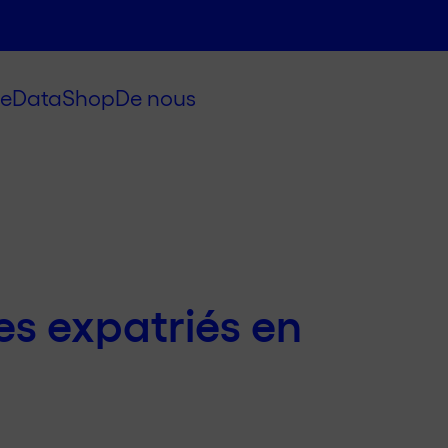
e
Data
Shop
De nous
es expatriés en