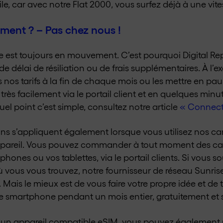
e, car avec notre Flat 2000, vous surfez déjà à une vites
ment ? – Pas chez nous !
 est toujours en mouvement. C’est pourquoi Digital Re
e délai de résiliation ou de frais supplémentaires. À l’ex
us nos tarifs à la fin de chaque mois ou les mettre en pau
 très facilement via le portail client et en quelques min
el point c’est simple, consultez notre article
« Connect
ons s’appliquent également lorsque vous utilisez nos ca
pareil. Vous pouvez commander à tout moment des car
ones ou vos tablettes, via le portail clients. Si vous so
 où vous vous trouvez, notre fournisseur de réseau Sunr
ais le mieux est de vous faire votre propre idée et de 
re smartphone pendant un mois entier, gratuitement e
un appareil compatible eSIM, vous pouvez également ré