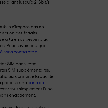
se allant jusqu’à 2 Gbit/s !
public n’impose pas de
ception des forfaits
se si tu en as besoin plus
utes. Pour savoir pourquoi
é sans contrainte »
.
rtes SIM dans votre
tes SIM supplémentaires,
uhaitez connaître la qualité
ise propose une
carte de
tester tout simplement l’une
t sans engagement.
server tous nos tarifs en