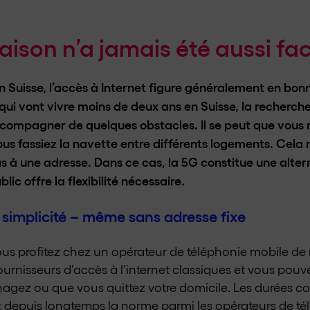
aison n’a jamais été aussi faci
uisse, l’accès à Internet figure généralement en bonne
s qui vont vivre moins de deux ans en Suisse, la recherch
ccompagner de quelques obstacles. Il se peut que vous 
fassiez la navette entre différents logements. Cela néc
as à une adresse. Dans ce cas, la 5G constitue une alter
lic offre la flexibilité nécessaire.
 simplicité – même sans adresse fixe
 vous profitez chez un opérateur de téléphonie mobile de
fournisseurs d’accès à l’internet classiques et vous pouve
gez ou que vous quittez votre domicile. Les durées cou
nt depuis longtemps la norme parmi les opérateurs de té