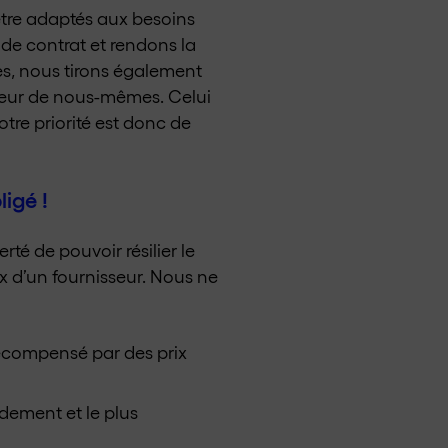
être adaptés aux besoins
de contrat et rendons la
cès, nous tirons également
illeur de nous-mêmes. Celui
otre priorité est donc de
igé !
té de pouvoir résilier le
ix d’un fournisseur. Nous ne
récompensé par des prix
dement et le plus