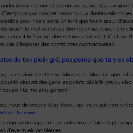
 parler d’eux-mêmes et les mauvais produits devraient 
és. C’est pourquoi nous renonçons aux durées minimales 
 possible pour nos clients. En tant que fournisseur d’ac
a résiliation la motivation de donner chaque jour le me
son contrat le fera rapidement en cas d’insatisfaction. N
non pas d’imposer des contraintes contractuelles.
tes de ton plein gré, pas parce que tu y es obl
 un service clientèle rapide et aimable ainsi que la liber
our la plupart des gens les points décisifs lors du cho
ces points, mais les garantir !
rise, nous disposons d’un réseau qui est régulièrement 
rture du réseau
.
ne équipe de support compétente qui t’aide le plus rapi
as d’éventuels problèmes.