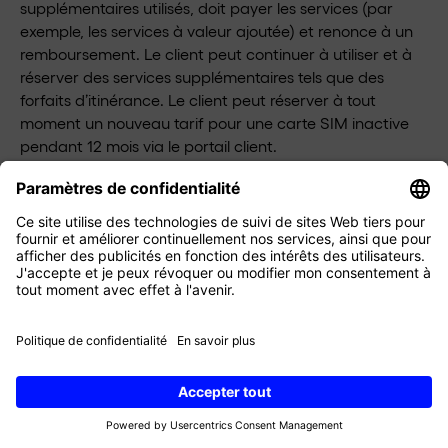
supplémentaires utilisés, doit payer les services (par
exemple, les services à valeur ajoutée) et renonce à un
remboursement. Le client peut continuer à utiliser et à
réserver des services supplémentaires tels que des
forfaits d’itinérance. Le client peut réserver à tout
moment un nouveau tarif pour une carte SIM inactive
pendant 12 mois via le portail client.
Le client peut également résilier le contrat par e-mail à
l’adresse
support@digitalrepublic.ch
. En cas de
résiliation liée à un transfert de numéro, une résiliation
écrite est acceptée, à condition qu’elle soit soumise de
manière complète et correcte par le nouvel opérateur
de téléphonie mobile au nom du client dans le cadre du
processus de transfert. Le client peut suspendre sa
connexion avec les options activées en respectant la
durée résiduelle du tarif actif dans le portail client, ce
qui équivaut à une résiliation.
Si le Client achète plusieurs prestations du Service