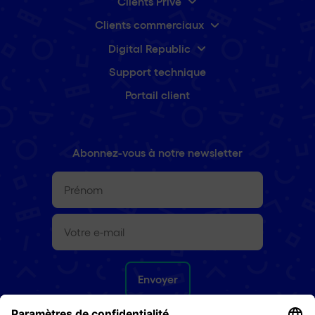
Clients Privé
Clients commerciaux
Digital Republic
Support technique
Portail client
Abonnez-vous à notre newsletter
Prénom
(Nécessaire)
E-
mail
(Nécessaire)