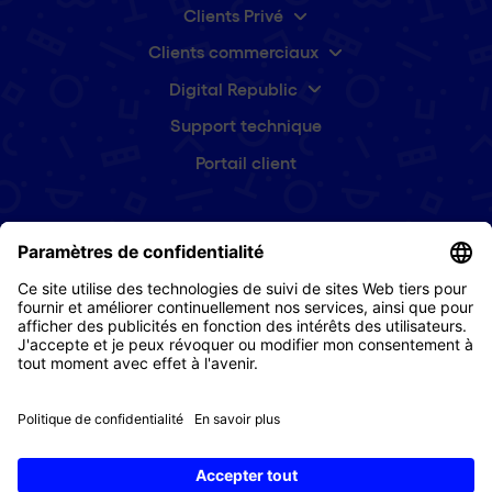
Clients Privé
Clients commerciaux
Digital Republic
Support technique
Portail client
Abonnez-vous à notre newsletter
Prénom
(Nécessaire)
E-
mail
(Nécessaire)