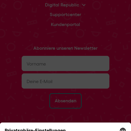
Digital Republic
Supportcenter
Kundenportal
Abonniere unseren Newsletter
Vorname
(erforderlich)
E-
Mail
(erforderlich)