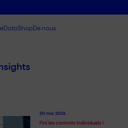
e
Data
Shop
De nous
nsights
20 mai 2026
Fini les contrats individuels !