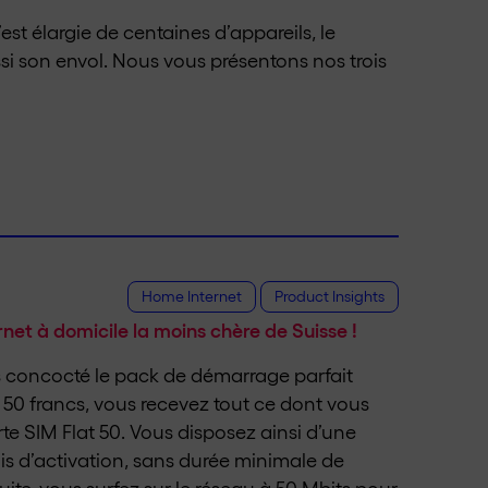
st élargie de centaines d’appareils, le
si son envol. Nous vous présentons nos trois
Home Internet
Product Insights
ernet à domicile la moins chère de Suisse !
 concocté le pack de démarrage parfait
r 50 francs, vous recevez tout ce dont vous
rte SIM Flat 50. Vous disposez ainsi d’une
is d’activation, sans durée minimale de
suite, vous surfez sur le réseau à 50 Mbits pour