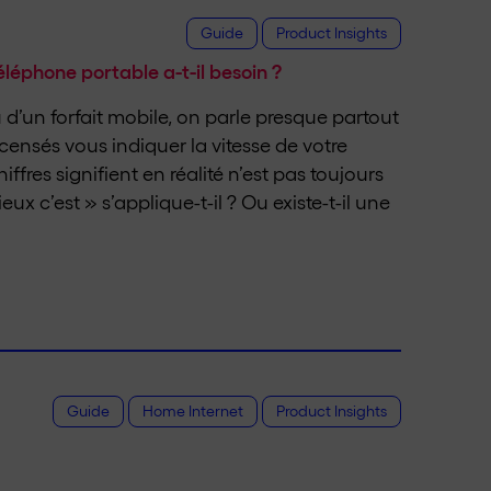
Guide
Product Insights
léphone portable a-t-il besoin ?
u d’un forfait mobile, on parle presque partout
t censés vous indiquer la vitesse de votre
ffres signifient en réalité n’est pas toujours
mieux c’est » s’applique-t-il ? Ou existe-t-il une
Guide
Home Internet
Product Insights