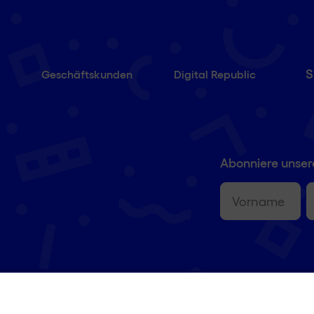
S
Geschäftskunden
Digital Republic
Abonniere unser
Vorname
(erforderlich
E-
M