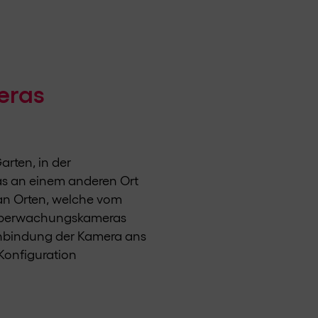
eras
rten, in der
was an einem anderen Ort
an Orten, welche vom
 Überwachungskameras
 Anbindung der Kamera ans
Konfiguration