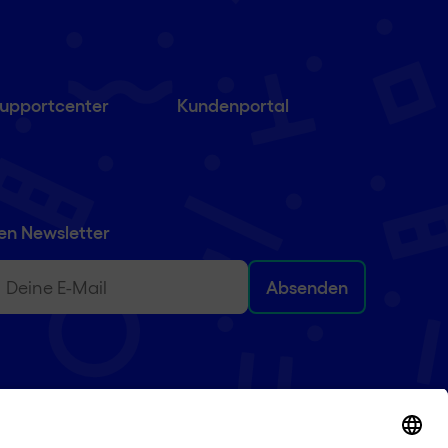
upportcenter
Kundenportal
en Newsletter
)
ail
(erforderlich)