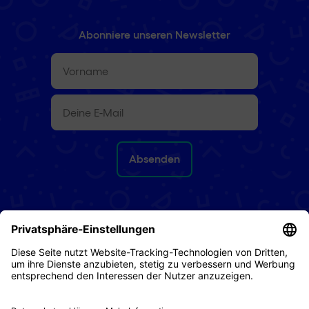
Abonniere unseren Newsletter
Vorname
(erforderlich)
E-
Mail
(erforderlich)
Rückgaberecht
AGB
Datenschutz