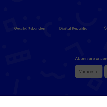
S
Geschäftskunden
Digital Republic
Abonniere unser
Vorname
(erforderlich
E-
M