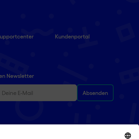
upportcenter
Kundenportal
en Newsletter
)
ail
(erforderlich)