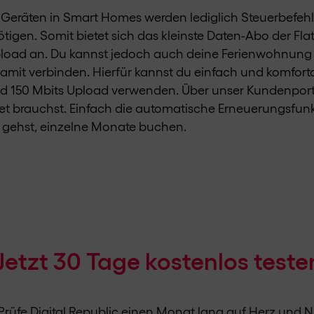
Geräten in Smart Homes werden lediglich Steuerbefehle
en. Somit bietet sich das kleinste Daten-Abo der Flat 
load an. Du kannst jedoch auch deine Ferienwohnung
damit verbinden. Hierfür kannst du einfach und komfort
d 150 Mbits Upload verwenden. Über unser Kundenporta
t brauchst. Einfach die automatische Erneuerungsfun
 gehst, einzelne Monate buchen.
Jetzt 30 Tage kostenlos teste
Prüfe Digital Republic einen Monat lang auf Herz und N