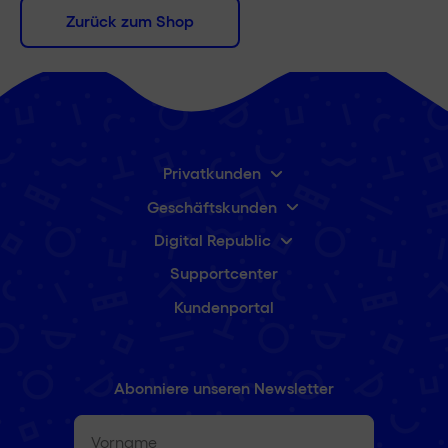
Zurück zum Shop
Privatkunden
Geschäftskunden
Digital Republic
Supportcenter
Kundenportal
Abonniere unseren Newsletter
Vorname
(erforderlich)