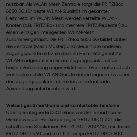
nutzbar. Als WLAN Mesh Zentrale sorgt die FRITZ!Box
6850 5G für beste WLAN-Qualität im gesamten
Heimnetz: Im WLAN Mesh werden verteilte WLAN-
Knoten (z.B. FRITZ!Box und mehrere FRITZ!Repeater) zu
einem einzigen intelligenten WLAN-Netz
zusammengefasst. Die FRITZ!Box 6850 5G bildet dabei
die Zentrale (Mesh Master) und steuert alle anderen
Zugangspunkte aktiv, so dass im Heimnetz genutzte
WLAN-Endgeräte immer am Zugangspunkt mit der
besten Verbindung angemeldet sind. Ganz automatisch
wechseln mobile WLAN-Geräte dabei bequem zwischen
den Zugangspunkten, ohne dass eine laufende
Anwendung unterbrochen wird.
Vielseitiges Smarthome und komfortable Telefonie
Über die integrierte DECT-Basis werden Smarthome-
Geräte wie der Heizkörperregler FRITZ!DECT 301, die
schaltbaren Steckdosen FRITZ!DECT 200/210, der Taster
FRITZ!DECT 440 und die LED-Lampe FRITZ!DECT 500