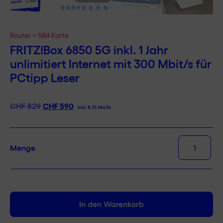
Router + SIM-Karte
FRITZ!Box 6850 5G inkl. 1 Jahr
unlimitiert Internet mit 300 Mbit/s für
PCtipp Leser
Ursprünglicher
CHF
590
Aktueller
CHF
829
inkl. 8.1% MwSt.
Preis
Preis
war:
ist:
CHF 829
CHF 590.
FRITZ!Box
Menge
6850
5G
inkl.
1
Jahr
In den Warenkorb
unlimitiert
Internet