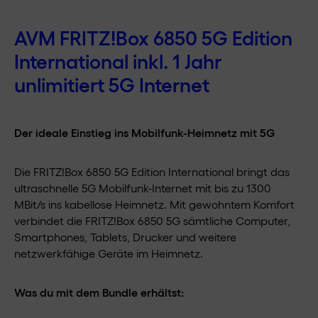
mit
300
AVM FRITZ!Box 6850 5G Edition
Mbit/s
International
inkl. 1 Jahr
für
PCtipp
unlimitiert 5G Internet
Leser
Menge
Der ideale Einstieg ins Mobilfunk-Heimnetz mit 5G
Die FRITZ!Box 6850 5G Edition International bringt das
ultraschnelle 5G Mobilfunk-Internet mit bis zu 1300
MBit/s ins kabellose Heimnetz. Mit gewohntem Komfort
verbindet die FRITZ!Box 6850 5G sämtliche Computer,
Smartphones, Tablets, Drucker und weitere
netzwerkfähige Geräte im Heimnetz.
Was du mit dem Bundle erhältst: