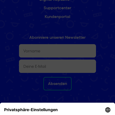
Supportcenter
Kundenportal
Abonniere unseren Newsletter
Vorname
(erforderlich)
E-
Mail
(erforderlich)