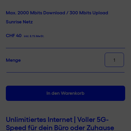
Max. 2000 Mbits Download / 300 Mbits Upload
Sunrise Netz
CHF
40
inkl. 8.1% MwSt.
Flat
Menge
2000
-
SIM-
Karte
inkl.
In den Warenkorb
30
Tage
unlimitiert
Internet
Unlimitiertes Internet | Voller 5G-
Menge
Speed für dein Büro oder Zuhause