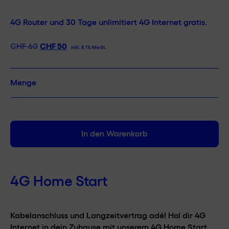
4G Router und 30 Tage unlimitiert 4G Internet gratis.
Ursprünglicher
CHF
50
Aktueller
CHF
60
inkl. 8.1% MwSt.
Preis
Preis
war:
ist:
CHF 60
CHF 50.
4G
Menge
Home
Start
(Router
+
In den Warenkorb
Flat
50
|
30
4G Home Start
Tage)
Menge
Kabelanschluss und Langzeitvertrag adé! Hol dir 4G
Internet in dein Zuhause mit unserem 4G Home Start