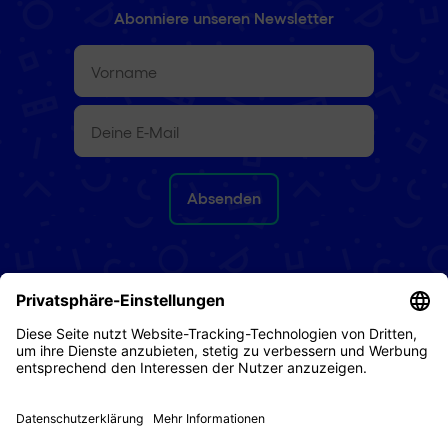
Abonniere unseren Newsletter
Vorname
(erforderlich)
E-
Mail
(erforderlich)
Rückgaberecht
AGB
Datenschutz
Impressum