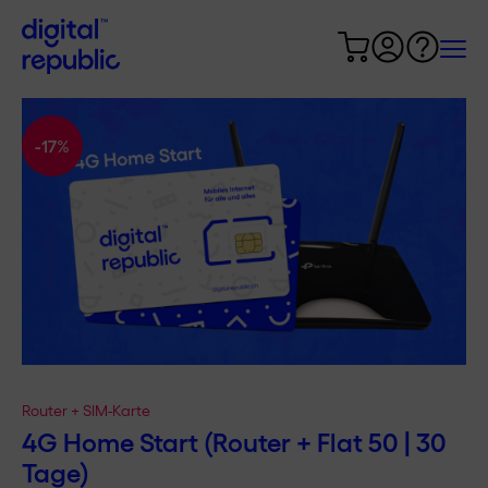
-17%
Router + SIM-Karte
4G Home Start (Router + Flat 50 | 30
Tage)