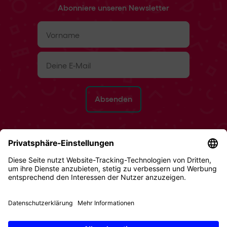
Abonniere unseren Newsletter
Vorname
(erforderlich)
E-
Mail
(erforderlich)
Rückgaberecht
AGB
Datenschutz
Impressum
Cookies