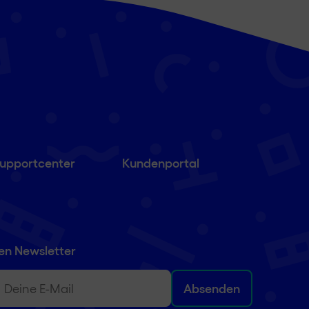
upportcenter
Kundenportal
en Newsletter
)
ail
(erforderlich)