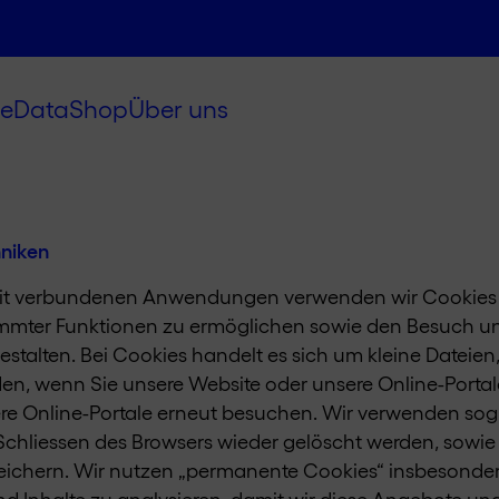
e
Data
Shop
Über uns
hniken
mit verbundenen Anwendungen verwenden wir Cookies u
timmter Funktionen zu ermöglichen sowie den Besuch un
talten. Bei Cookies handelt es sich um kleine Dateien
n, wenn Sie unsere Website oder unsere Online-Portale 
re Online-Portale erneut besuchen. Wir verwenden sog
Schliessen des Browsers wieder gelöscht werden, sowie
eichern. Wir nutzen „permanente Cookies“ insbesonder
 Inhalte zu analysieren, damit wir diese Angebote und