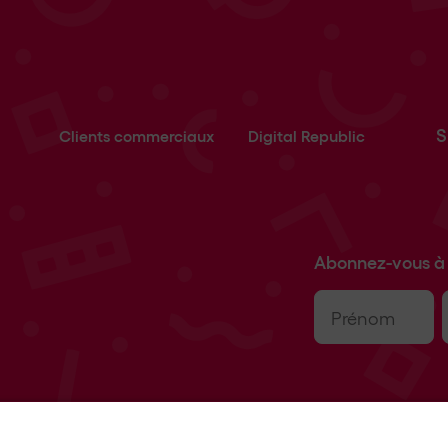
S
Clients commerciaux
Digital Republic
Abonnez-vous à 
Prénom
(Nécessaire)
E
m