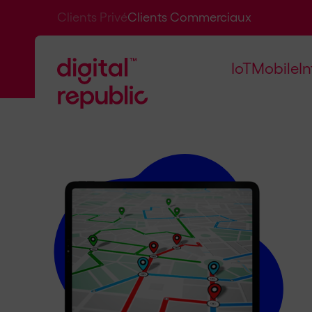
Clients Privé
Clients Commerciaux
IoT
Mobile
I