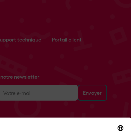
upport technique
Portail client
notre newsletter
-
ail
(Nécessaire)