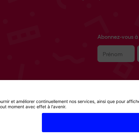
Abonnez-vous à 
Prénom
(Nécessaire)
E
m
Droit de retour
CG
Protection des données
Impressum
Cooki