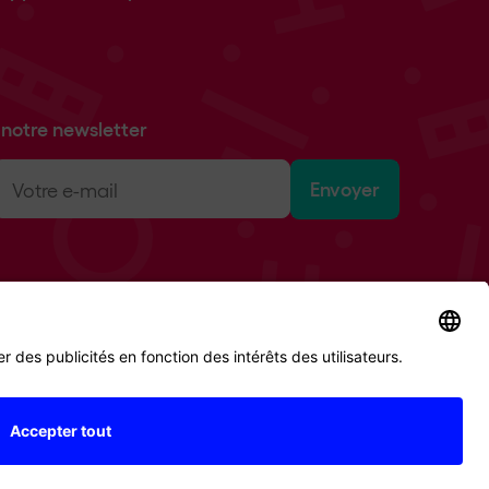
notre newsletter
-
Envoyer
ail
(Nécessaire)
© 2026 Digital Republic AG
es