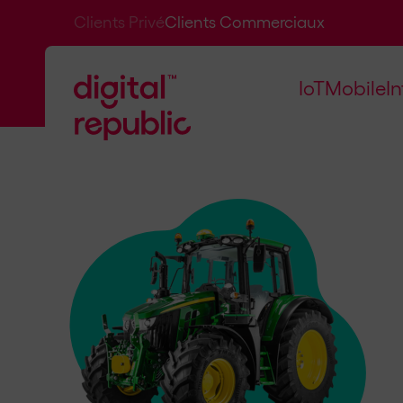
Clients Privé
Clients Commerciaux
IoT
Mobile
I