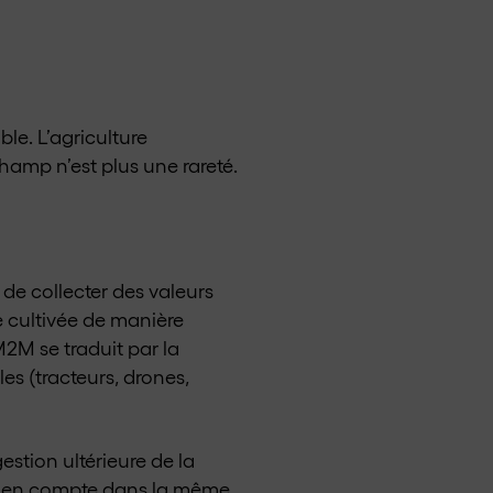
le. L’agriculture
champ n’est plus une rareté.
 de collecter des valeurs
e cultivée de manière
M2M se traduit par la
s (tracteurs, drones,
estion ultérieure de la
ses en compte dans la même