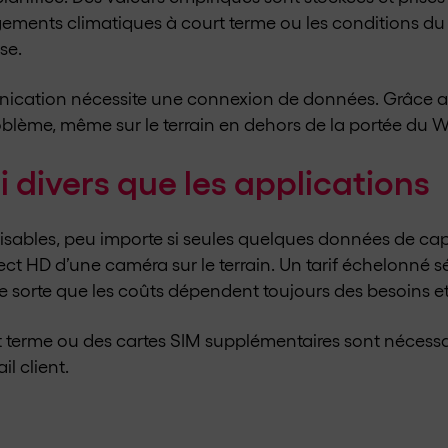
gements climatiques à court terme ou les conditions du
se.
unication nécessite une connexion de données. Grâce
roblème, même sur le terrain en dehors de la portée du W
i divers que les applications
sables, peu importe si seules quelques données de cap
rect HD d’une caméra sur le terrain. Un tarif échelonné 
 sorte que les coûts dépendent toujours des besoins et 
t terme ou des cartes SIM supplémentaires sont nécessai
il client.