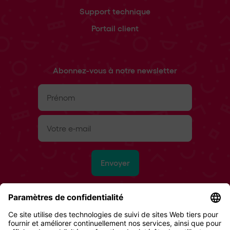
Support technique
Portail client
Abonnez-vous à notre newsletter
Prénom
(Nécessaire)
E-
mail
(Nécessaire)
Envoyer