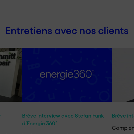
Entretiens avec nos clients
r
Brève interview avec Stefan Funk
Brève in
d’Energie 360°
Compleme