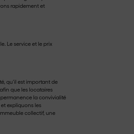
vons rapidement et
e. Le service et le prix
té, qu’il est important de
afin que les locataires
n permanence la convivialité
 et expliquons les
 immeuble collectif, une