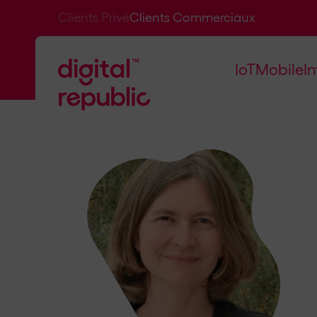
Clients Privé
Clients Commerciaux
IoT
Mobile
I