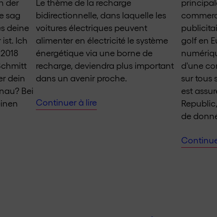
n der
Le thème de la recharge
principa
e sag
bidirectionnelle, dans laquelle les
commerci
s deine
voitures électriques peuvent
publicit
ist. Ich
alimenter en électricité le système
golf en E
 2018
énergétique via une borne de
numériq
Schmitt
recharge, deviendra plus important
d'une con
er dein
dans un avenir proche.
sur tous 
nau? Bei
est assur
Continuer à lire
einen
Republic
de donné
Continuer