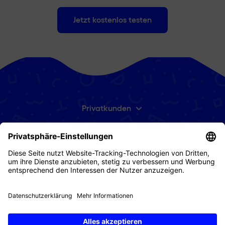
Jetzt kostenlos testen
Privatkunden
Geschäftskunden
Digital Republic
Supportcenter
Kundenportal
Abonniere unseren Newsletter