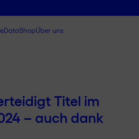
e
Data
Shop
Über uns
rteidigt Titel im
024 – auch dank