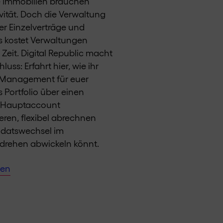
 Immobilien brauchen
vität. Doch die Verwaltung
er Einzelverträge und
 kostet Verwaltungen
 Zeit. Digital Republic macht
luss: Erfahrt hier, wie ihr
-Management für euer
 Portfolio über einen
n Hauptaccount
ieren, flexibel abrechnen
datswechsel im
rehen abwickeln könnt.
sen