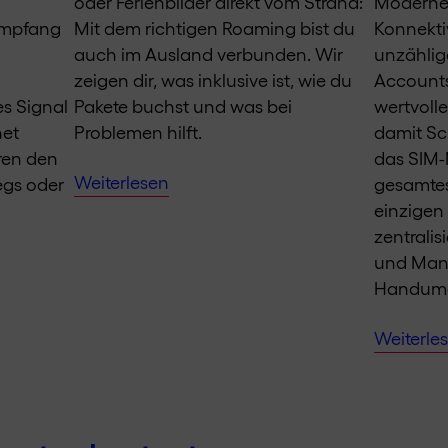
oder Ferienbilder direkt vom Strand:
Moderne
kempfang
Mit dem richtigen Roaming bist du
Konnekti
auch im Ausland verbunden. Wir
unzählig
zeigen dir, was inklusive ist, wie du
Accounts
es Signal
Pakete buchst und was bei
wertvolle
net
Problemen hilft.
damit Sch
ren den
das SIM
Weiterlesen
egs oder
gesamtes
einzige
zentralis
und Man
Handumd
Weiterle