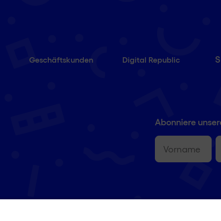
S
Geschäftskunden
Digital Republic
Abonniere unser
Vorname
(erforderlich
E-
M