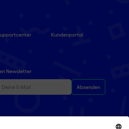
upportcenter
Kundenportal
en Newsletter
)
ail
(erforderlich)