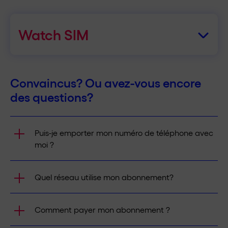
passer facilement et immédiatement d’un profil à
d’identité ou permis de séjour) doivent être
l’autre sur votre appareil.
enregistrées dans l’espace client.
Watch SIM
Avec la Watch SIM, vous pouvez partager votre
abonnement avec votre Apple Watch ou votre
Option Watch SIM
Convaincus? Ou avez-vous encore
Samsung Watch. Ainsi, vous restez joignable à votre
numéro habituel même sans smartphone et pouvez
des questions?
CHF 4
30 jours
simplement laisser ce dernier à la maison.
CHF 44
365 jours
En savoir plus
Puis-je emporter mon numéro de téléphone avec
moi ?
Oui. Vous pouvez transférer votre numéro de
Quel réseau utilise mon abonnement?
téléphone actuel chez nous. Veuillez noter que
cela n’est possible qu’avec une nouvelle carte
Tous nos abonnements utilisent le réseau
SIM. Pour savoir exactement comment
Comment payer mon abonnement ?
Sunrise.
fonctionne le portage du numéro,
cliquez ici
.