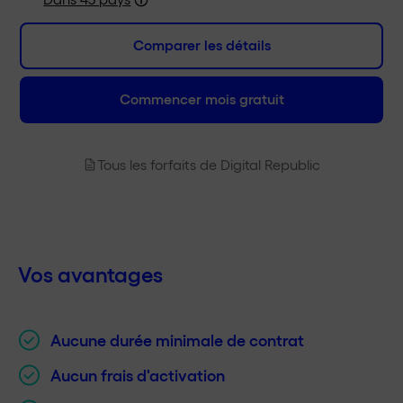
Friends with Benefits
jusqu'à 30 % de réduction
Comparer les détails
Roaming Datenpakete
Commencer mois gratuit
Aperçu des tarifs
Activation et utilisation
Tous les forfaits de Digital Republic
Gratis SIM Karte / eSIM
Vos avantages
Aktivierung
CHF 0.–
Aucune durée minimale de contrat
Mindestvertragslaufzeit
Aucun frais d'activation