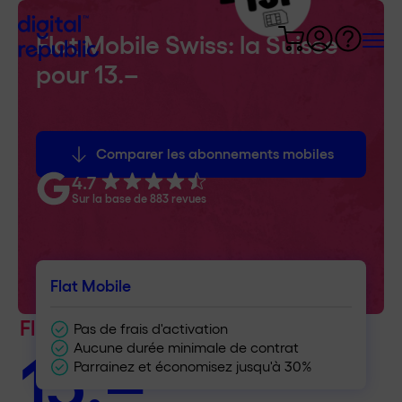
Flat Mobile Swiss: la Suisse
pour 13.–
Pour changer d'abonnement de
téléphone portable et passer à
Carte SIM
Digital Republic, c'est très simple.
Comparer les abonnements mobiles
Flat Mobile Swiss
4.7
13.–
Sur la base de 883 revues
Lors de l’activation de la carte SIM, veuillez transmettre
votre numéro de téléphone. Nous nous chargerons de
résilier votre ancien abonnement et vous informerons de
par mois
la date du changement.
Flat Mobile
Commencer mois gratuit
Flat Mobile Swiss
Pas de frais d'activation
13.–
Aucune durée minimale de contrat
Parrainez et économisez jusqu'à 30%
Portée