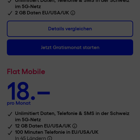
Daten CH
im 5G-Netz
2 GB Daten EU/USA/UK
unlimitiert
Telefonie + SMS CH
Details vergleichen
unlimitiert
Jetzt Gratismonat starten
Daten EU/USA/UK
2 GB
Flat Mobile
Telefonie in + nach EU/USA/UK
18.–
Telefonie + SMS Ausland
pro Monat
Tarifübersicht
Unlimitiert Daten, Telefonie & SMS in der Schweiz
im 5G-Netz
12 GB Daten EU/USA/UK
Konnektivität
100 Minuten Telefonie in EU/USA/UK
In 45 Ländern