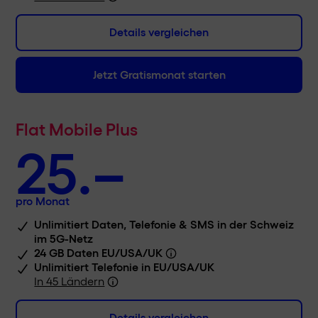
Netz
Sunrise
Details vergleichen
Down-/Upload
Jetzt Gratismonat starten
Fullspeed 5G
inkl. 5G
Flat Mobile Plus
25.–
Optionen
pro Monat
Rufnummerportierung
Unlimitiert Daten, Telefonie & SMS in der Schweiz
im 5G-Netz
CHF 0.–
24 GB Daten EU/USA/UK
Unlimitiert Telefonie in EU/USA/UK
Watch SIM
In 45 Ländern
+ CHF 4.–
Details vergleichen