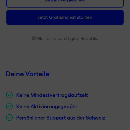
Friends with Benefits
bis zu 30% Rabatt
Jetzt Gratismonat starten
Roaming Datenpakete
Tarifübersicht
Alle Tarife von Digital Republic
Aktivierung und Nutzung
Gratis SIM Karte / eSIM
Deine Vorteile
Aktivierung
Keine Mindestvertragslaufzeit
CHF 0.–
Keine Aktivierungsgebühr
Mindestvertragslaufzeit
Persönlicher Support aus der Schweiz