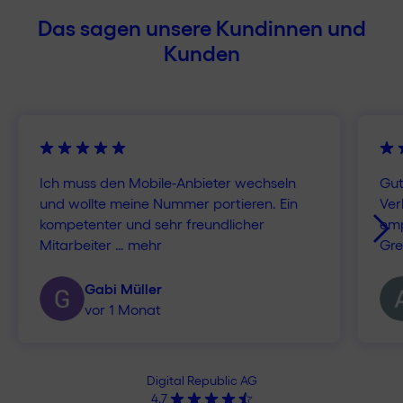
Kündigungsfrist
Das sagen unsere Kundinnen und
Kunden
Mögliche Zahlungsmittel
TWINT/Kreditkarte/Postfinance
Persönlicher Support
Ich muss den Mobile-Anbieter wechseln
Gut
und wollte meine Nummer portieren. Ein
Ver
kompetenter und sehr freundlicher
emp
Mitarbeiter
…
mehr
Gre
Gabi Müller
vor 1 Monat
Digital Republic AG
4.7