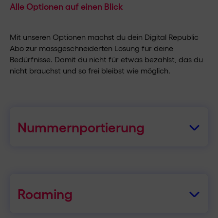
Alle Optionen auf einen Blick
Mit unseren Optionen machst du dein Digital Republic
Abo zur massgeschneiderten Lösung für deine
Bedürfnisse. Damit du nicht für etwas bezahlst, das du
nicht brauchst und so frei bleibst wie möglich.
Nummernportierung
Du kannst deine bestehende Rufnummer kostenlos
zu Digital Republic mitnehmen. Wähle die
Portierung einfach bei der SIM-Aktivierung aus; wir
übernehmen die Kündigung bei deinem alten
Roaming
Anbieter für dich.
Unsere Roamingpakete sind ein Jahr gültig und im